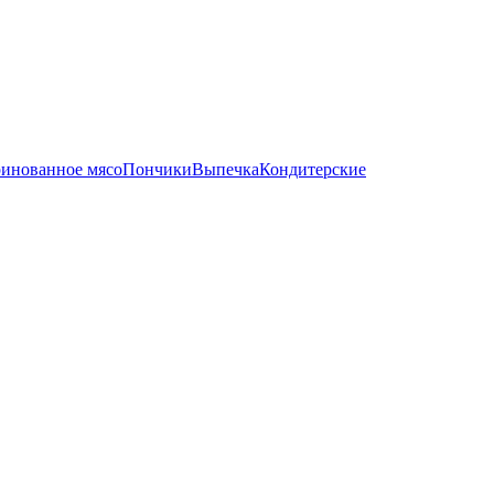
инованное мясо
Пончики
Выпечка
Кондитерские