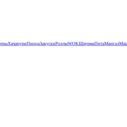
геры
Хачапури
Пицца
Закуски
Роллы
WOK
Шаурма
Пита
Мангал
Мар