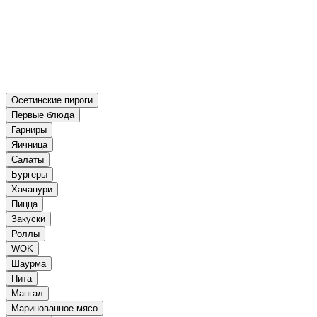
Осетинские пироги
Первые блюда
Гарниры
Яичница
Салаты
Бургеры
Хачапури
Пицца
Закуски
Роллы
WOK
Шаурма
Пита
Мангал
Маринованное мясо