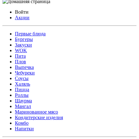
Войти
Акции
Первые блюда
Бургеры
Закуски
WOK
Пита
Плов
Выпечка
Чебуреки
Соусы
Халяль
Пицца
Роллы
Шаурма
Мангал
Маринованное мясо
Кондитерские изделия
Комбо
Напитки