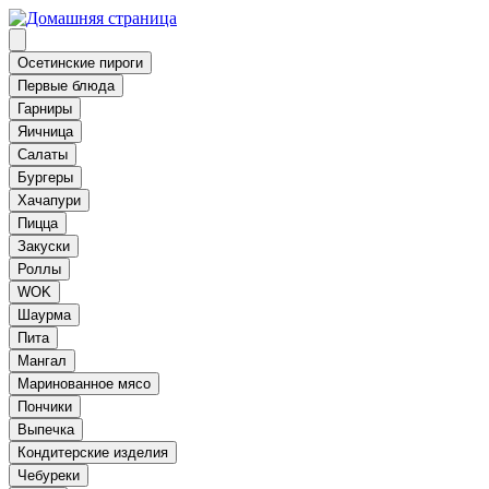
Осетинские пироги
Первые блюда
Гарниры
Яичница
Салаты
Бургеры
Хачапури
Пицца
Закуски
Роллы
WOK
Шаурма
Пита
Мангал
Маринованное мясо
Пончики
Выпечка
Кондитерские изделия
Чебуреки