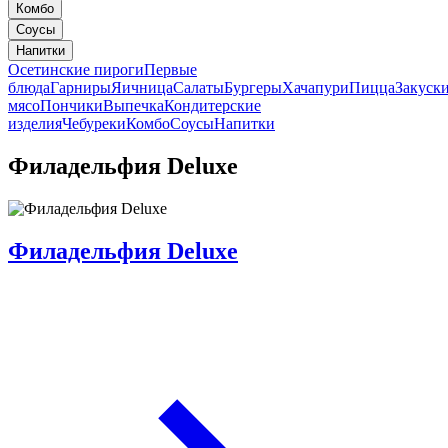
Комбо
Соусы
Напитки
Осетинские пироги
Первые
блюда
Гарниры
Яичница
Салаты
Бургеры
Хачапури
Пицца
Закуск
мясо
Пончики
Выпечка
Кондитерские
изделия
Чебуреки
Комбо
Соусы
Напитки
Филадельфия Deluxe
Филадельфия Deluxe