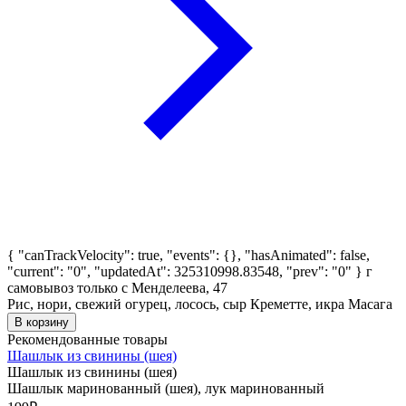
{ "canTrackVelocity": true, "events": {}, "hasAnimated": false,
"current": "0", "updatedAt": 325310998.83548, "prev": "0" }
г
самовывоз только с Менделеева, 47
Рис, нори, свежий огурец, лосось, сыр Креметте, икра Масага
В корзину
Рекомендованные товары
Шашлык из свинины (шея)
Шашлык из свинины (шея)
Шашлык маринованный (шея), лук маринованный