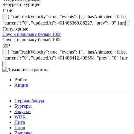
Чебурек с курицей
110
₽
{ "canTrackVelocity": true, "events": {}, "hasAnimated": false,
"current": "0", "updatedAt": 401486368.86227, "prev": "0" }
шт
Популярные
Соус к шашлыку белый 100г
Соус к шашлыку белый 100г
80
₽
{ "canTrackVelocity": true, "events": {}, "hasAnimated": false,
"current": "0", "updatedAt": 401486412.499654, "prev": "0" }
шт
Войти
Акции
Первые блюда
Бургеры
Закуски
WOK
Пита
Плов
Выпечка