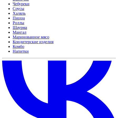
Чебуреки
Соусы
Халяль
Пицца
Роллы
Шаурма
Мангал
Маринованное мясо
Кондитерские изделия
Комбо
Напитки