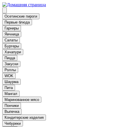
Осетинские пироги
Первые блюда
Гарниры
Яичница
Салаты
Бургеры
Хачапури
Пицца
Закуски
Роллы
WOK
Шаурма
Пита
Мангал
Маринованное мясо
Пончики
Выпечка
Кондитерские изделия
Чебуреки