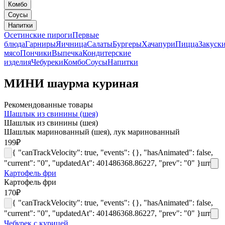
Комбо
Соусы
Напитки
Осетинские пироги
Первые
блюда
Гарниры
Яичница
Салаты
Бургеры
Хачапури
Пицца
Закуск
мясо
Пончики
Выпечка
Кондитерские
изделия
Чебуреки
Комбо
Соусы
Напитки
МИНИ шаурма куриная
Рекомендованные товары
Шашлык из свинины (шея)
Шашлык из свинины (шея)
Шашлык маринованный (шея), лук маринованный
199
₽
{ "canTrackVelocity": true, "events": {}, "hasAnimated": false,
"current": "0", "updatedAt": 401486368.86227, "prev": "0" }
шт
Картофель фри
Картофель фри
170
₽
{ "canTrackVelocity": true, "events": {}, "hasAnimated": false,
"current": "0", "updatedAt": 401486368.86227, "prev": "0" }
шт
Чебурек с курицей