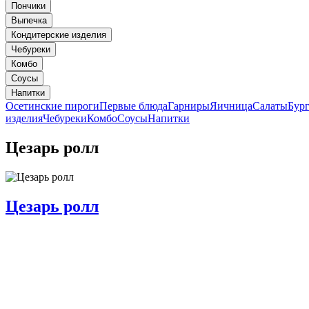
Пончики
Выпечка
Кондитерские изделия
Чебуреки
Комбо
Соусы
Напитки
Осетинские пироги
Первые блюда
Гарниры
Яичница
Салаты
Бур
изделия
Чебуреки
Комбо
Соусы
Напитки
Цезарь ролл
Цезарь ролл