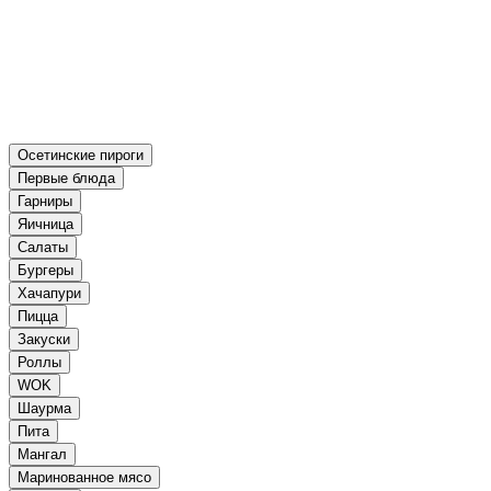
Осетинские пироги
Первые блюда
Гарниры
Яичница
Салаты
Бургеры
Хачапури
Пицца
Закуски
Роллы
WOK
Шаурма
Пита
Мангал
Маринованное мясо