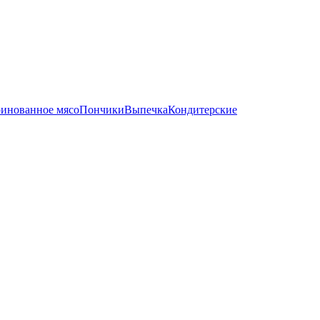
инованное мясо
Пончики
Выпечка
Кондитерские