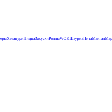
геры
Хачапури
Пицца
Закуски
Роллы
WOK
Шаурма
Пита
Мангал
Мар