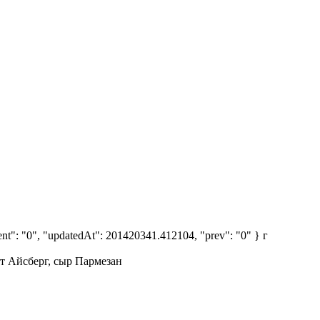
rrent": "0", "updatedAt": 201420341.412104, "prev": "0" }
г
ат Айсберг, сыр Пармезан