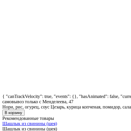
{ "canTrackVelocity": true, "events": {}, "hasAnimated": false, "cu
самовывоз только с Менделеева, 47
Нори, рис, огурец, соус Цезарь, курица копченая, помидор, сал
В корзину
Рекомендованные товары
Шашлык из свинины (шея)
Шашлык из свинины (шея)