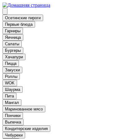
Осетинские пироги
Первые блюда
Гарниры
Яичница
Салаты
Бургеры
Хачапури
Пицца
Закуски
Роллы
WOK
Шаурма
Пита
Мангал
Маринованное мясо
Пончики
Выпечка
Кондитерские изделия
Чебуреки