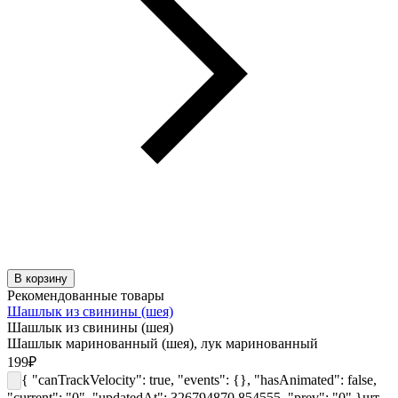
В корзину
Рекомендованные товары
Шашлык из свинины (шея)
Шашлык из свинины (шея)
Шашлык маринованный (шея), лук маринованный
199
₽
{ "canTrackVelocity": true, "events": {}, "hasAnimated": false,
"current": "0", "updatedAt": 326794870.854555, "prev": "0" }
шт