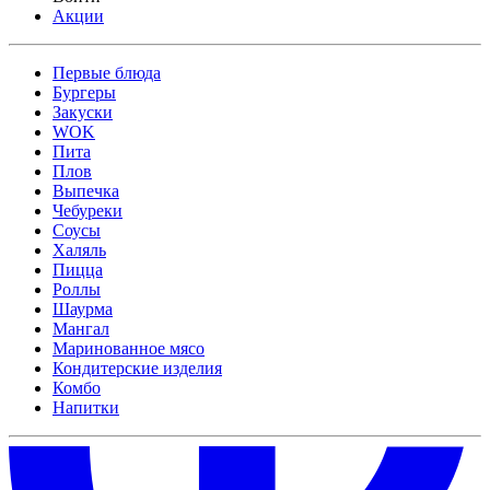
Акции
Первые блюда
Бургеры
Закуски
WOK
Пита
Плов
Выпечка
Чебуреки
Соусы
Халяль
Пицца
Роллы
Шаурма
Мангал
Маринованное мясо
Кондитерские изделия
Комбо
Напитки