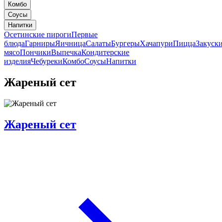
Комбо
Соусы
Напитки
Осетинские пироги
Первые
блюда
Гарниры
Яичница
Салаты
Бургеры
Хачапури
Пицца
Закуск
мясо
Пончики
Выпечка
Кондитерские
изделия
Чебуреки
Комбо
Соусы
Напитки
Жареный сет
Жареный сет