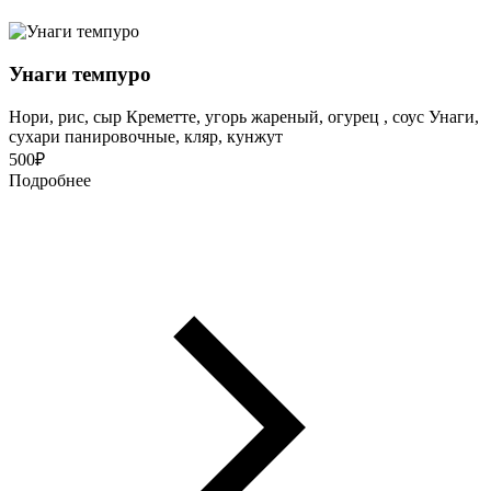
Унаги темпуро
Нори, рис, сыр Креметте, угорь жареный, огурец , соус Унаги,
сухари панировочные, кляр, кунжут
500
₽
Подробнее