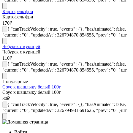
Картофель фри
Картофель фри
170
₽
{ "canTrackVelocity": true, "events": {}, "hasAnimated": false,
"current": "0", "updatedAt": 326794870.854555, "prev": "0" }
шт
Чебурек с курицей
Чебурек с курицей
110
₽
{ "canTrackVelocity": true, "events": {}, "hasAnimated": false,
"current": "0", "updatedAt": 326794870.854555, "prev": "0" }
шт
Популярные
Соус к шашлыку белый 100г
Соус к шашлыку белый 100г
80
₽
{ "canTrackVelocity": true, "events": {}, "hasAnimated": false,
"current": "0", "updatedAt": 326794931.691625, "prev": "0" }
шт
Войти