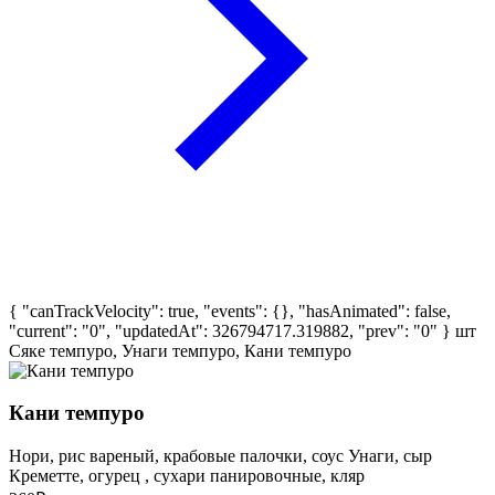
{ "canTrackVelocity": true, "events": {}, "hasAnimated": false,
"current": "0", "updatedAt": 326794717.319882, "prev": "0" }
шт
Сяке темпуро, Унаги темпуро, Кани темпуро
Кани темпуро
Нори, рис вареный, крабовые палочки, соус Унаги, сыр
Креметте, огурец , сухари панировочные, кляр