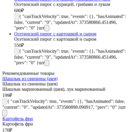
Осетинский пирог с курицей, грибами и луком
680
₽
{ "canTrackVelocity": true, "events": {}, "hasAnimated":
false, "current": "0", "updatedAt": 373580866.451496,
"prev": "0" }
шт
Осетинский пирог с картошкой и сыром
Осетинский пирог с картошкой и сыром
550
₽
{ "canTrackVelocity": true, "events": {}, "hasAnimated":
false, "current": "0", "updatedAt": 373580866.451496,
"prev": "0" }
шт
Рекомендованные товары
Шашлык из свинины (шея)
Шашлык из свинины (шея)
Шашлык маринованный (шея), лук маринованный
199
₽
{ "canTrackVelocity": true, "events": {}, "hasAnimated": false,
"current": "0", "updatedAt": 373580898.090917, "prev": "0" }
шт
Картофель фри
Картофель фри
170
₽