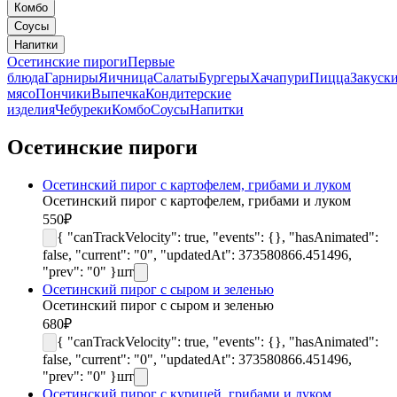
Комбо
Соусы
Напитки
Осетинские пироги
Первые
блюда
Гарниры
Яичница
Салаты
Бургеры
Хачапури
Пицца
Закуск
мясо
Пончики
Выпечка
Кондитерские
изделия
Чебуреки
Комбо
Соусы
Напитки
Осетинские пироги
Осетинский пирог с картофелем, грибами и луком
Осетинский пирог с картофелем, грибами и луком
550
₽
{ "canTrackVelocity": true, "events": {}, "hasAnimated":
false, "current": "0", "updatedAt": 373580866.451496,
"prev": "0" }
шт
Осетинский пирог с сыром и зеленью
Осетинский пирог с сыром и зеленью
680
₽
{ "canTrackVelocity": true, "events": {}, "hasAnimated":
false, "current": "0", "updatedAt": 373580866.451496,
"prev": "0" }
шт
Осетинский пирог с курицей, грибами и луком