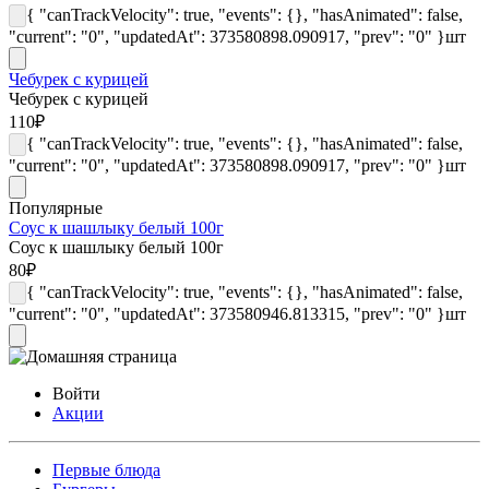
{ "canTrackVelocity": true, "events": {}, "hasAnimated": false,
"current": "0", "updatedAt": 373580898.090917, "prev": "0" }
шт
Чебурек с курицей
Чебурек с курицей
110
₽
{ "canTrackVelocity": true, "events": {}, "hasAnimated": false,
"current": "0", "updatedAt": 373580898.090917, "prev": "0" }
шт
Популярные
Соус к шашлыку белый 100г
Соус к шашлыку белый 100г
80
₽
{ "canTrackVelocity": true, "events": {}, "hasAnimated": false,
"current": "0", "updatedAt": 373580946.813315, "prev": "0" }
шт
Войти
Акции
Первые блюда