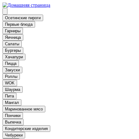
Осетинские пироги
Первые блюда
Гарниры
Яичница
Салаты
Бургеры
Хачапури
Пицца
Закуски
Роллы
WOK
Шаурма
Пита
Мангал
Маринованное мясо
Пончики
Выпечка
Кондитерские изделия
Чебуреки