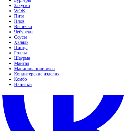
Бургеры
Закуски
WOK
Пита
Плов
Выпечка
Чебуреки
Соусы
Халяль
Пицца
Роллы
Шаурма
Мангал
Маринованное мясо
Кондитерские изделия
Комбо
Напитки