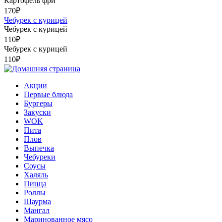
Картофель фри
170
₽
Чебурек с курицей
Чебурек с курицей
110
₽
Чебурек с курицей
110
₽
Акции
Первые блюда
Бургеры
Закуски
WOK
Пита
Плов
Выпечка
Чебуреки
Соусы
Халяль
Пицца
Роллы
Шаурма
Мангал
Маринованное мясо