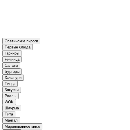
Осетинские пироги
Первые блюда
Гарниры
Яичница
Салаты
Бургеры
Хачапури
Пицца
Закуски
Роллы
WOK
Шаурма
Пита
Мангал
Маринованное мясо