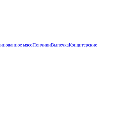
инованное мясо
Пончики
Выпечка
Кондитерские