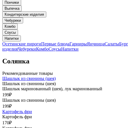
Пончики
Выпечка
Кондитерские изделия
Чебуреки
Комбо
Соусы
Напитки
Осетинские пироги
Первые блюда
Гарниры
Яичница
Салаты
Бур
изделия
Чебуреки
Комбо
Соусы
Напитки
Солянка
Рекомендованные товары
Шашлык из свинины (шея)
Шашлык из свинины (шея)
Шашлык маринованный (шея), лук маринованный
199
₽
Шашлык из свинины (шея)
199
₽
Картофель фри
Картофель фри
170
₽