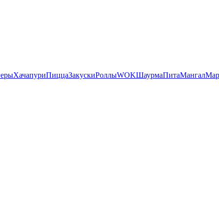
геры
Хачапури
Пицца
Закуски
Роллы
WOK
Шаурма
Пита
Мангал
Мар